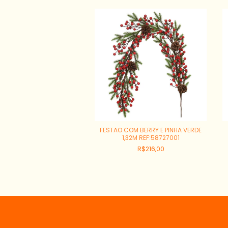
ATTE COM 6 FITAS VERDE
FESTAO COM BERRY E PINHA VERDE
REF:67163007
1,32M REF:58727001
R$8,10
R$216,00