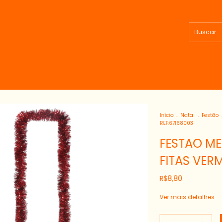
Início
.
Natal
.
Festão
REF:67168003
FESTAO ME
FITAS VER
R$8,80
Ver mais detalhes