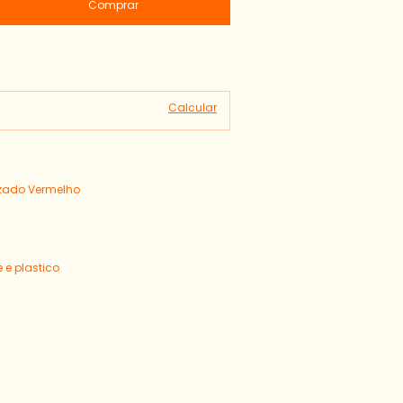
Alterar CEP
Calcular
izado Vermelho
m
e plastico