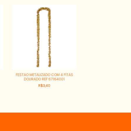
FESTAO METALIZADO COM 4 FITAS
FESTAO METALIZADO COM
DOURADO REF:67164001
VERMELHO REF:6716
R$3,40
R$3,40