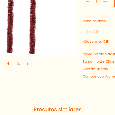
Entregas para o CEP:
Meios de envio
Não sei meu CEP
Nome: Festão Metal
Tamanho: 2m X5c
Contém: 10 fitas
Composiçao: Arame 
Produtos similares