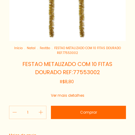
Início
.
Natal
.
Festão
.
FESTAO METALIZADO COM 10 FITAS DOURADO
REF:77553002
FESTAO METALIZADO COM 10 FITAS
DOURADO REF:77553002
R$8,80
Ver mais detalhes
Alterar CEP
Entregas para o CEP: