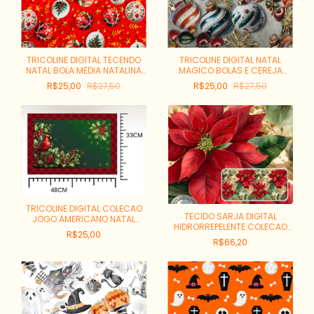
TRICOLINE DIGITAL TECENDO
TRICOLINE DIGITAL NATAL
NATAL BOLA MEDIA NATALINA
MAGICO BOLAS E CEREJA
FUNDO VERMELHO COR:001D
FUNDO CINZA COR:001D
R$25,00
R$27,50
R$25,00
R$27,50
REF:R475312
REF:R475309
TRICOLINE DIGITAL COLECAO
TECIDO SARJA DIGITAL
JOGO AMERICANO NATAL
HIDRORREPELENTE COLECAO
LUGAR AMERICANO PASSAROS
R$25,00
NATAL BICO DE PAPAGAIO
PECA COM 0,55CM
R$66,20
GRANDE REF:SDN07S01
REF:CH000238