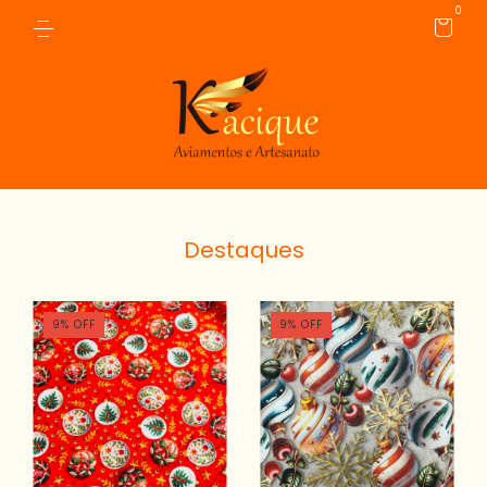
0
Destaques
9
%
OFF
9
%
OFF