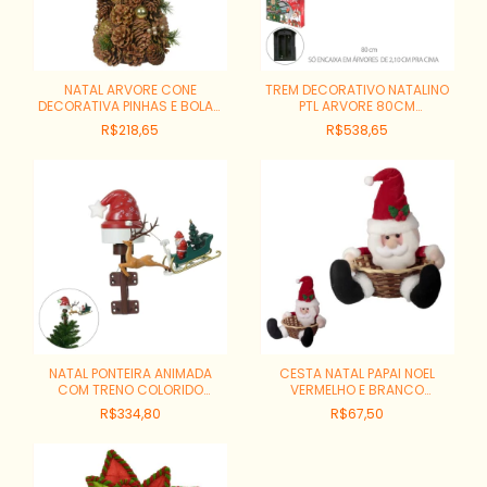
NATAL ARVORE CONE
TREM DECORATIVO NATALINO
DECORATIVA PINHAS E BOLAS
PTL ARVORE 80CM
37X17CM VERDE DOURADO
REF:51479001
R$218,65
R$538,65
REF:51015001
NATAL PONTEIRA ANIMADA
CESTA NATAL PAPAI NOEL
COM TRENO COLORIDO
VERMELHO E BRANCO
29X21X38CM REF:81381001
REF:81005001
R$334,80
R$67,50