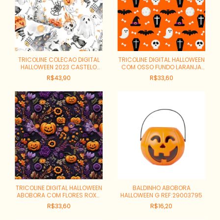
TRICOLINE COLECAO DIGITAL
TRICOLINE DIGITAL HALLOWEEN
HALLOWEEN 2023 CASTELO
COM OSSO FUNDO LARANJA
ASSOMBRADO REF: 93034C01
REF:9017-E377
R$43,90
R$33,60
TRICOLINE DIGITAL HALLOWEEN
BALDINHO ABOBORA
ABOBORA COM FLORES ROXO
HALLOWEEN G REF:29003795
E LARANJA REF:9017-E490
R$33,60
R$16,20