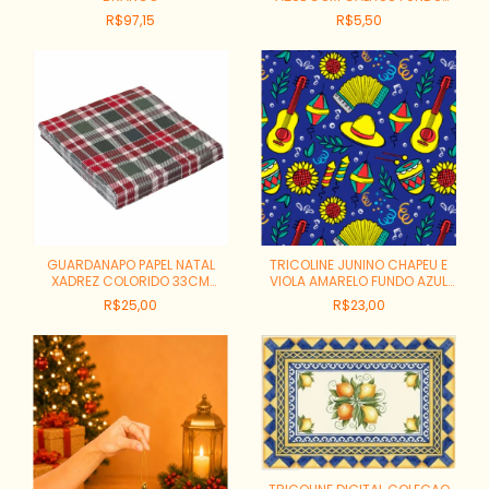
VERMELHO COR:460 DES:01
R$97,15
R$5,50
GUARDANAPO PAPEL NATAL
TRICOLINE JUNINO CHAPEU E
XADREZ COLORIDO 33CM
VIOLA AMARELO FUNDO AZUL
REF:1058474
REF:9050-V256
R$25,00
R$23,00