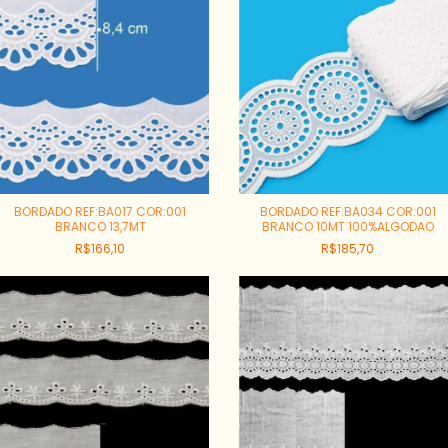
BORDADO REF:BA017 COR:001
BORDADO REF:BA034 COR:001
BRANCO 13,7MT
BRANCO 10MT 100%ALGODAO
R$166,10
R$185,70