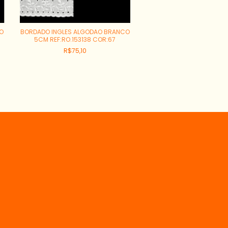
O
BORDADO INGLES ALGODAO BRANCO
5CM REF:RO.153138 COR:67
R$75,10