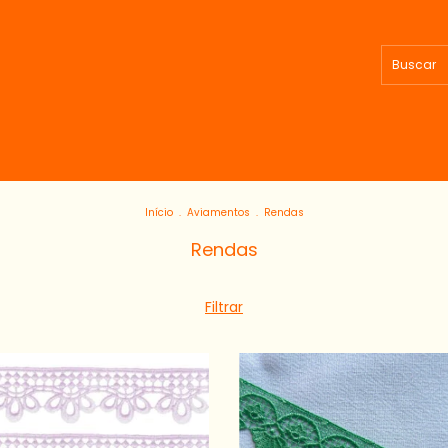
Início
.
Aviamentos
.
Rendas
Rendas
Filtrar