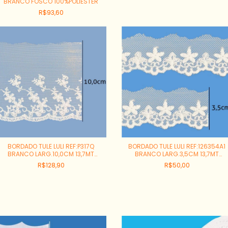
BRANCO FOSCO 100%POLIESTER
R$93,60
BORDADO TULE LULI REF:P317Q
BORDADO TULE LULI REF:126354A1
BRANCO LARG.10,0CM 13,7MT
BRANCO LARG.3,5CM 13,7MT
100%POLIAMIDA
100%POLIAMIDA
R$128,90
R$50,00