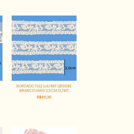
BORDADO TULE LULI REF:Q5008E
BRANCO LARG.2,0CM 13,7MT
100%POLIAMIDA
R$60,35