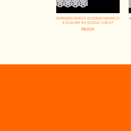
BORDADO INGLES ALGODAO BRANCO
4.5CM REF:RO.152304 COR:67
R$29,10