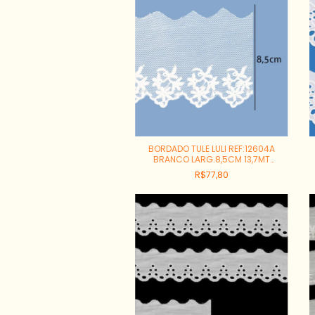
BORDADO TULE LULI REF:12604A
BRANCO LARG.8,5CM 13,7MT
100%POLIAMIDA
R$77,80