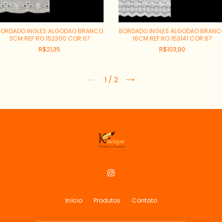
BORDADO INGLES ALGODAO BRANCO
BORDADO INGLES ALGODAO BRANC
3CM REF:RO.152300 COR:67
16CM REF:RO.153141 COR:67
R$21,35
R$103,90
1
/
2
Início
Produtos
Contato