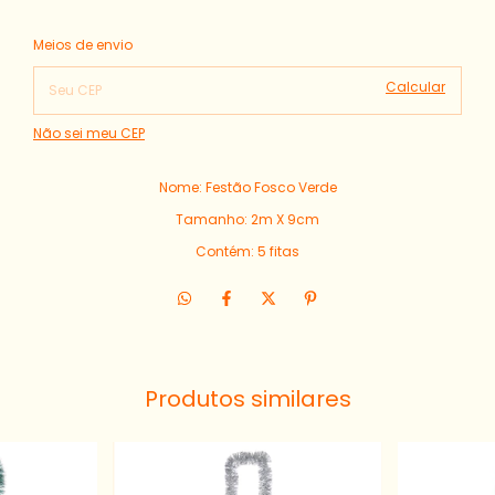
Alterar CEP
Entregas para o CEP:
Meios de envio
Calcular
Não sei meu CEP
Nome: Festão Fosco Verde
Tamanho: 2m X 9cm
Contém: 5 fitas
Produtos similares