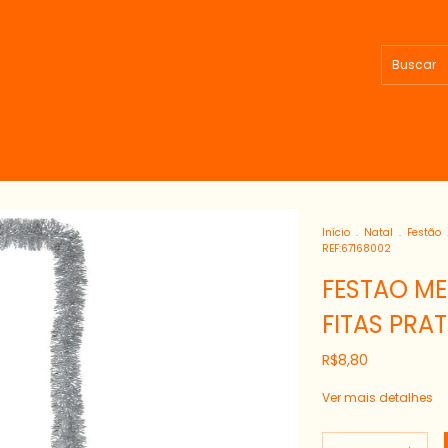
Início
.
Natal
.
Festão
REF:67168002
FESTAO ME
FITAS PRAT
R$8,80
Ver mais detalhes