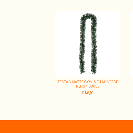
OM 5 FITAS VERDE CLARO
FESTAO MATTE COM 6 FITAS VERDE
REF:47222003
REF:67163007
R$5,40
R$8,10