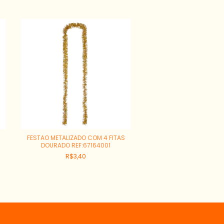
FESTAO METALIZADO COM 4 FITAS
FESTAO METALIZADO COM
DOURADO REF:67164001
VERMELHO REF:6716
R$3,40
R$8,80