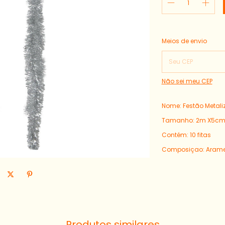
Entregas para o CEP:
Meios de envio
Não sei meu CEP
Nome: Festão Metali
Tamanho: 2m X5c
Contém: 10 fitas
Composiçao: Arame 
Produtos similares