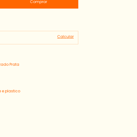
Alterar CEP
Calcular
zado Prata
m
e plastico