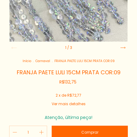
1
/
3
Início
.
Carnaval
.
FRANJA PAETE LULI 15CM PRATA COR:09
FRANJA PAETE LULI 15CM PRATA COR:09
R$132,75
2
x de
R$72,77
Ver mais detalhes
Atenção, última peça!