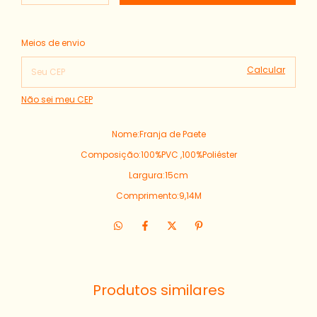
Alterar CEP
Entregas para o CEP:
Meios de envio
Calcular
Não sei meu CEP
Nome:Franja de Paete
Composição:100%PVC ,100%Poliéster
Largura:15cm
Comprimento:9,14M
Produtos similares