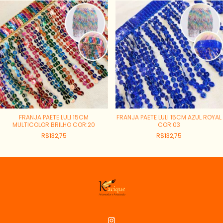
FRANJA PAETE LULI 15CM
FRANJA PAETE LULI 15CM AZUL ROYAL
MULTICOLOR BRILHO COR:20
COR:03
R$132,75
R$132,75