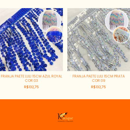
FRANJA PAETE LULI 15CM AZUL ROYAL
FRANJA PAETE LULI 15CM PRATA
COR:03
COR:09
R$132,75
R$132,75