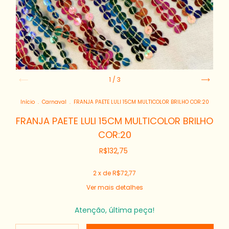
1
/
3
Início
.
Carnaval
.
FRANJA PAETE LULI 15CM MULTICOLOR BRILHO COR:20
FRANJA PAETE LULI 15CM MULTICOLOR BRILHO
COR:20
R$132,75
2
x de
R$72,77
Ver mais detalhes
Atenção, última peça!