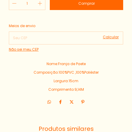
Alterar CEP
Entregas para o CEP:
Meios de envio
Calcular
Não sei meu CEP
Nome:Franja de Paete
Composição:100%PVC ,100%Poliéster
Largura:15cm
Comprimento:9,14M
Produtos similares