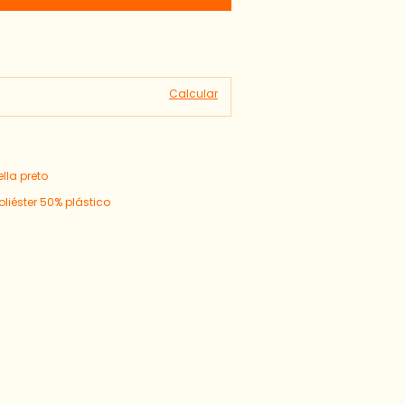
Alterar CEP
Calcular
lla preto
iéster 50% plástico