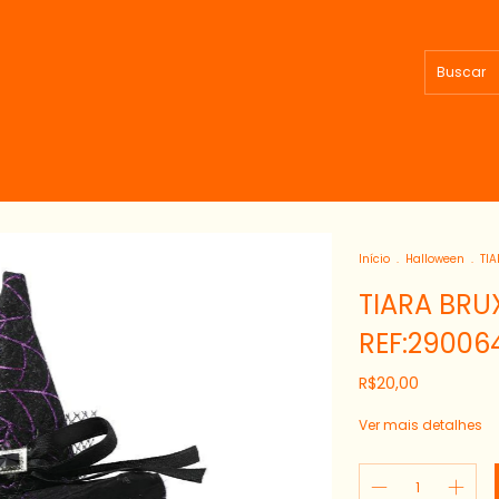
Início
.
Halloween
.
TIA
TIARA BRU
REF:29006
R$20,00
Ver mais detalhes