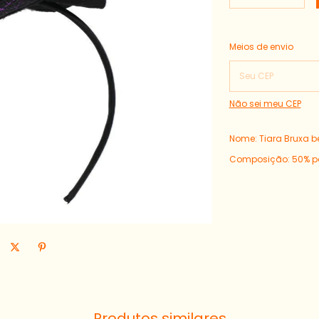
Entregas para o CEP:
Meios de envio
Não sei meu CEP
Nome: Tiara Bruxa be
Composição: 50% pol
Produtos similares