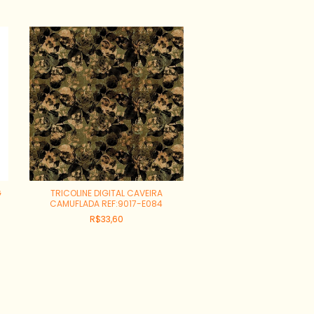
G
TRICOLINE DIGITAL CAVEIRA
CAMUFLADA REF:9017-E084
R$33,60
TRICOLINE DIGITAL CAV
CORRENTE FUNDO PRETO 
E090
R$33,60