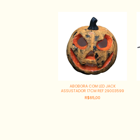
 MINI SERGIPANA COM 6
ABOBORA COM LED JACK
REF:29004968
ASSUSTADOR 17CM REF:29003599
R$39,20
R$65,00