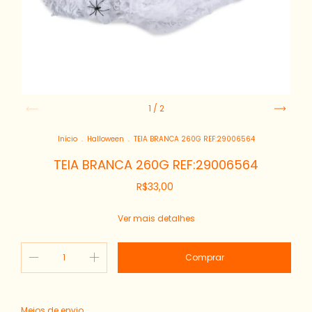
1
/
2
Início
.
Halloween
.
TEIA BRANCA 260G REF:29006564
TEIA BRANCA 260G REF:29006564
R$33,00
Ver mais detalhes
Alterar CEP
Entregas para o CEP:
Meios de envio