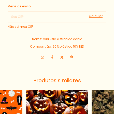
Alterar CEP
Entregas para o CEP:
Meios de envio
Calcular
Não sei meu CEP
Nome: Mini vela eletrónico cânio
Composição: 90% plástico 10% LED
Produtos similares