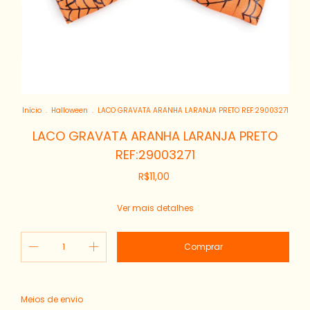
Início
.
Halloween
.
LACO GRAVATA ARANHA LARANJA PRETO REF:29003271
LACO GRAVATA ARANHA LARANJA PRETO
REF:29003271
R$11,00
Ver mais detalhes
Alterar CEP
Entregas para o CEP:
Meios de envio