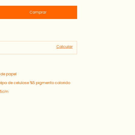
Alterar CEP
Calcular
de papel
pa de celulose %5 pigmento colorido
,5cm