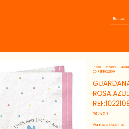
Início
.
Páscoa
.
GUARD
20 REF:1022109
GUARDANA
ROSA AZU
REF:102210
R$25,00
Ver mais detalhes