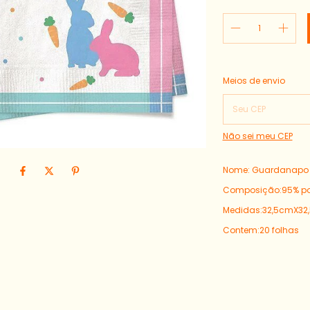
Entregas para o CEP:
Meios de envio
Não sei meu CEP
Nome: Guardanapo 
Composição:95% pol
Medidas:32,5cmX32
Contem:20 folhas