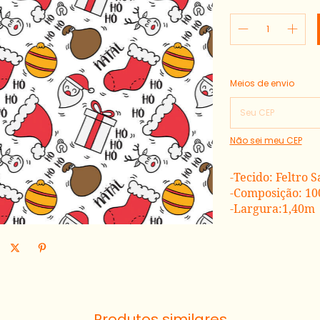
Entregas para o CEP:
Meios de envio
Não sei meu CEP
-Tecido: Feltro 
-Composição: 10
-Largura:1,40m
Produtos similares