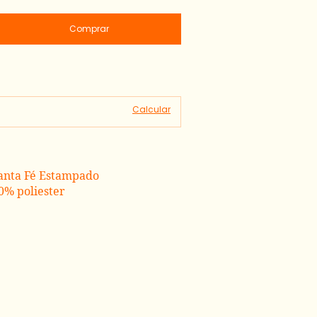
Alterar CEP
Calcular
Santa Fé Estampado
0% poliester