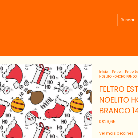
Início
.
Feltro
.
Feltro 
NOELITO HOHOHO FUNDO 
FELTRO ES
NOELITO 
BRANCO 14
R$29,65
Ver mais detalhes