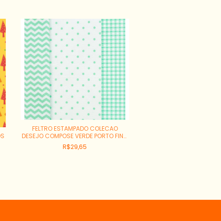
FELTRO ESTAMPADO COLECAO
DESEJO COMPOSE VERDE PORTO FINO
OS
FELTRO ESTAMPADO NAT
140CM REF:A60221
BOLINHAS NATALINAS FU
R$29,65
140CM REF:15150
R$29,65