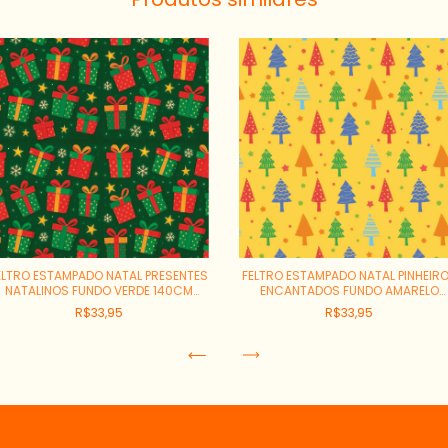
ELTRO ESTAMPADO NATAL PRESENTES
FELTRO ESTAMPADO NATAL PINHEIR
NATALINOS FUNDO VERDE 140CM
ENCANTADOS FUNDO AMARELO
REF:00519
140CM REF:00522
R$33,95
R$33,95