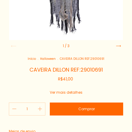
1
/
3
Início
.
Halloween
.
CAVEIRA DILLON REF:29010691
CAVEIRA DILLON REF:29010691
R$41,00
Ver mais detalhes
Alterar CEP
Entregas para o CEP:
Meios de envio